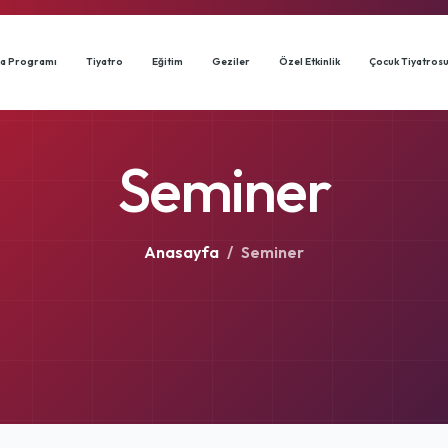
a Programı
Tiyatro
Eğitim
Geziler
Özel Etkinlik
Çocuk Tiyatros
Seminer
Anasayfa
/
Seminer